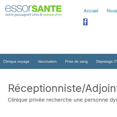
Accueil
Nous
Clinique voyage
Vaccination
Prise de sang
Dépistage I
Réceptionniste/Adjoint
Clinique privée recherche une personne dy