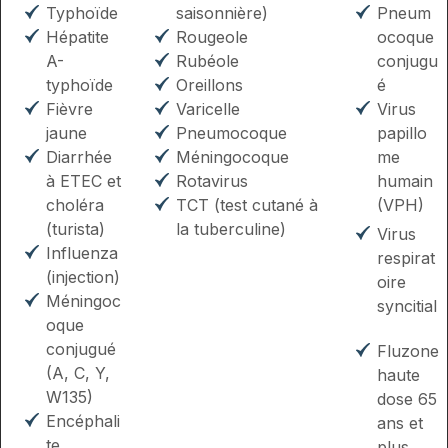
Typhoïde
saisonnière)
Pneum
Hépatite
Rougeole
ocoque
A-
Rubéole
conjugu
typhoïde
Oreillons
é
Fièvre
Varicelle
Virus
jaune
Pneumocoque
papillo
Diarrhée
Méningocoque
me
à ETEC et
Rotavirus
humain
choléra
TCT (test cutané à
(VPH)
(turista)
la tuberculine)
Virus
Influenza
respirat
(injection)
oire
Méningoc
syncitial
oque
conjugué
Fluzone
(A, C, Y,
haute
W135)
dose 65
Encéphali
ans et
te
plus